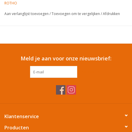
ROTHO
Cadeautip / Valentijn
Aan verlanglijst toevoegen
/
Toevoegen om te vergelijken
/
Afdrukken
Valentijn
Cadeaubonnen
Meld je aan voor onze nieuwsbrief:
Toon alle producten
ABONNEER
Klantenservice
Producten