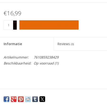
Tafelen
€16,99
+
Kalenders
TOEVOEGEN AAN WINKELWAGEN
-
Keuken textiele
Informatie
Reviews
(0)
Bakken & Braden
Artikelnummer:
7610859238429
Beschikbaarheid:
Op voorraad
(1)
Koken
Weckpotten
Schoonmaken
Mepal