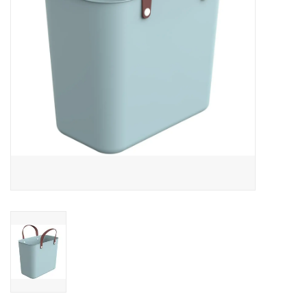
Reizen
Feestartikelen
School
Amusement
Vitaliteit
OUTLET
KAARTEN
Horloge