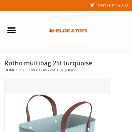
0 Artikelen - €0,00
Home
Elektra
Rotho multibag 25l turquoise
Huishouden
HOME
/
ROTHO MULTIBAG 25L TURQUOISE
Wonen
Tuinafdeling
Speelgoed
Seizoenenartikelen