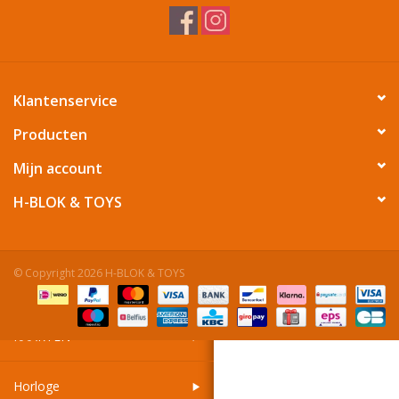
Reizen
Feestartikelen
Klantenservice
Producten
School
Mijn account
Amusement
H-BLOK & TOYS
Vitaliteit
© Copyright 2026 H-BLOK & TOYS
OUTLET
KAARTEN
Horloge