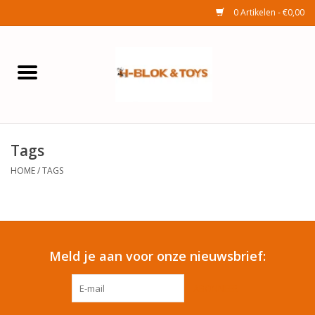
0 Artikelen - €0,00
Home
Elektra
Tags
Huishouden
HOME
/
TAGS
Wonen
Tuinafdeling
Meld je aan voor onze nieuwsbrief:
Speelgoed
ABONNEER
Seizoenenartikelen