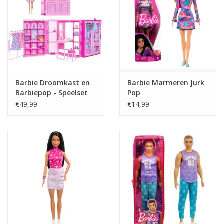
Barbie Droomkast en
Barbie Marmeren Jurk
Barbiepop - Speelset
Pop
met modepop en
€49,99
€14,99
barbiekleding