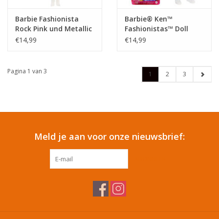
Barbie Fashionista
Barbie® Ken™
Rock Pink und Metallic
Fashionistas™ Doll
- Modepop
#164
€14,99
€14,99
Pagina 1 van 3
1
2
3
Meld je aan voor onze nieuwsbrief:
ABONNEER