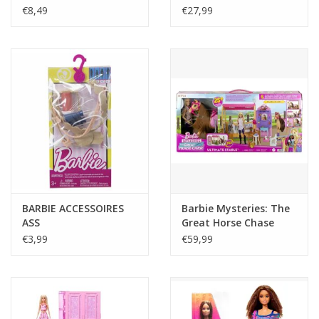
kledingrekken en -
€8,49
€27,99
legplanken - incl.
Cadeautip / Valentijn
accessoires-
meerkleurig
Valentijn
Cadeaubonnen
Toon alle producten
BARBIE ACCESSOIRES
Barbie Mysteries: The
ASS
Great Horse Chase
ultieme stal speelset
€3,99
€59,99