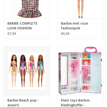
Tafelen
Kalenders
BARBIE COMPLETE
Barbie met roze
LOOK FASHION
fashionjurk
€7,99
€9,99
Keuken textiele
Bakken & Braden
Koken
Weckpotten
Schoonmaken
Barbie Beach pop -
Klein toys Barbie-
Mepal
assorti
kledingkoffer -