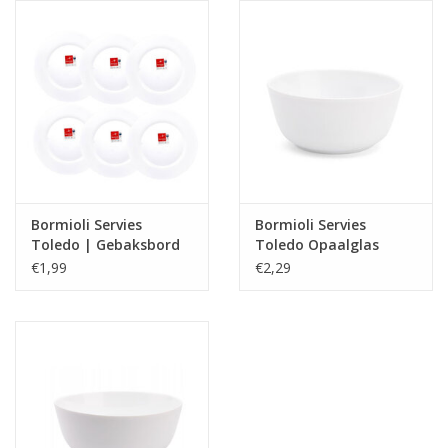
Reizen
Feestartikelen
School
Amusement
Bormioli Servies
Bormioli Servies
Toledo | Gebaksbord
Toledo Opaalglas
20cm
Schaal | 11x5cm
Vitaliteit
€1,99
€2,29
OUTLET
KAARTEN
Horloge