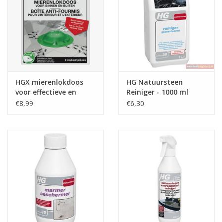
HGX mierenlokdoos
HG Natuursteen
voor effectieve en
Reiniger - 1000 ml
schone bestrijding van
€8,99
€6,30
mieren