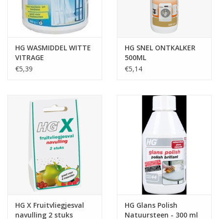
Tafelen
Kalenders
HG WASMIDDEL WITTE
HG SNEL ONTKALKER
VITRAGE
500ML
€5,39
€5,14
Keuken textiele
Bakken & Braden
Koken
Weckpotten
Schoonmaken
HG X Fruitvliegjesval
HG Glans Polish
Mepal
navulling 2 stuks
Natuursteen - 300 ml