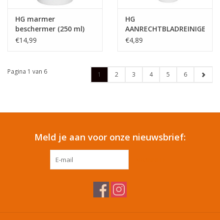
HG marmer
HG
beschermer (250 ml)
AANRECHTBLADREINIGER
500ML
€14,99
€4,89
Pagina 1 van 6
1
2
3
4
5
6
Meld je aan voor onze nieuwsbrief:
ABONNEER