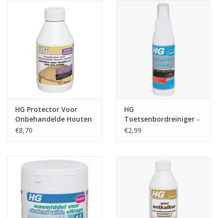
Reizen
Feestartikelen
School
Amusement
HG Protector Voor
HG
Onbehandelde Houten
Toetsenbordreiniger -
Meubels
100 ml
Vitaliteit
€8,70
€2,99
OUTLET
KAARTEN
Horloge