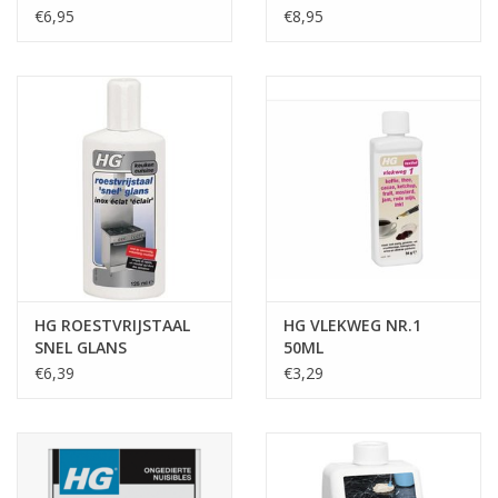
€6,95
€8,95
Cadeautip / Valentijn
Valentijn
Cadeaubonnen
Toon alle producten
HG ROESTVRIJSTAAL
HG VLEKWEG NR.1
SNEL GLANS
50ML
€6,39
€3,29