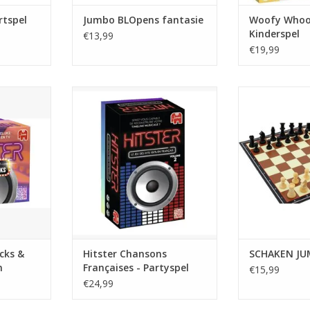
rtspel
Jumbo BLOpens fantasie
Woofy Whoo
Kinderspel
€13,99
€19,99
 & Movies
Hitster Chansons Françaises -
SCHAKE
Partyspel (FR)
TOEVOEGEN AA
NKELWAGEN
TOEVOEGEN AAN WINKELWAGEN
cks &
Hitster Chansons
SCHAKEN J
n
Françaises - Partyspel
€15,99
(FR)
€24,99