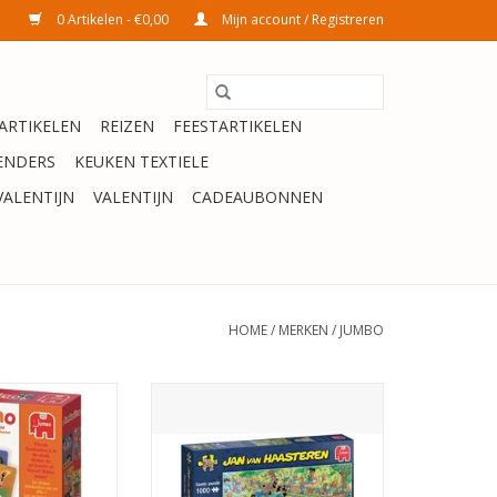
0 Artikelen - €0,00
Mijn account / Registreren
ARTIKELEN
REIZEN
FEESTARTIKELEN
ENDERS
KEUKEN TEXTIELE
VALENTIJN
VALENTIJN
CADEAUBONNEN
HOME
/
MERKEN
/
JUMBO
olino
Jan van Haasteren
Hondenparcours 1000 st
N WINKELWAGEN
TOEVOEGEN AAN WINKELWAGEN