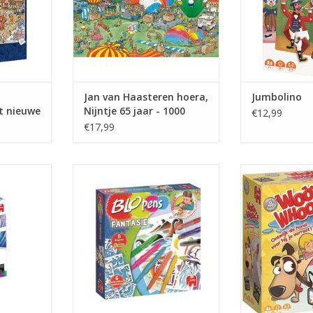
Jan van Haasteren hoera,
Jumbolino
t nieuwe
Nijntje 65 jaar - 1000
€12,99
stukjes
€17,99
rtspel
Jumbo BLOpens fantasie
Woofy Whoops
NKELWAGEN
TOEVOEGEN AA