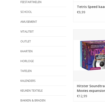
FEESTARTIKELEN
Tetris Speed kaa
SCHOOL
€9,99
AMUSEMENT
VITALITEIT
Hitster Soundtracks
expansion
OUTLET
TOEVOEGEN AAN WI
KAARTEN
HORLOGE
TAFELEN
KALENDERS
Hitster Soundtra
Movies expansio
KEUKEN TEXTIELE
€12,99
BAKKEN & BRADEN