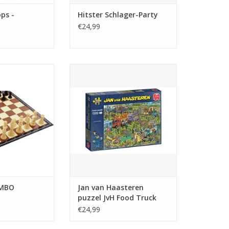
ps -
Hitster Schlager-Party
€24,99
N JUMBO
Jan van Haasteren puzzel JvH
Food Truck Festival 1
N WINKELWAGEN
TOEVOEGEN AAN WINKELWAGEN
UMBO
Jan van Haasteren
puzzel JvH Food Truck
Festival 1
€24,99