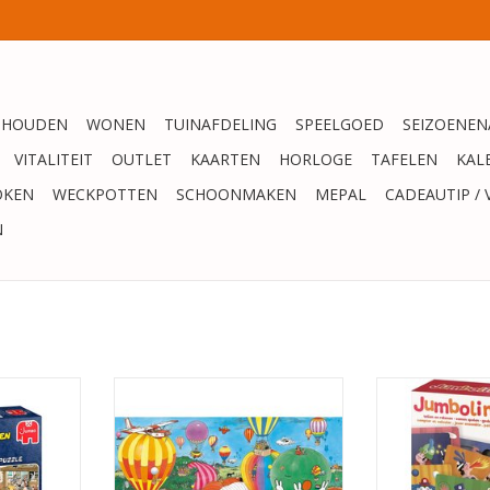
SHOUDEN
WONEN
TUINAFDELING
SPEELGOED
SEIZOENEN
VITALITEIT
OUTLET
KAARTEN
HORLOGE
TAFELEN
KAL
OKEN
WECKPOTTEN
SCHOONMAKEN
MEPAL
CADEAUTIP / 
N
ren Op het
Jan van Haasteren hoera, Nijntje
Jumb
stukjes
65 jaar - 1000 stukjes
TOEVOEGEN AA
TOEVOEGEN AAN WINKELWAGEN