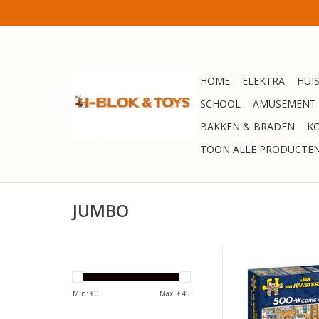
HOME
ELEKTRA
HUI
SCHOOL
AMUSEMENT
BAKKEN & BRADEN
K
TOON ALLE PRODUCTE
JUMBO
Jumbo Jan van Haaste
nieuwe jaar - 500 
Min: €
0
Max: €
45