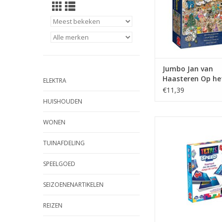
Jumbo Jan van
Haasteren Op he
ELEKTRA
jaar - 500 stukjes
€11,39
HUISHOUDEN
Tetris Speed kaa
WONEN
TOEVOEGEN AAN WI
TUINAFDELING
SPEELGOED
SEIZOENENARTIKELEN
REIZEN