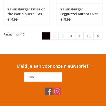
Ravensburger Cities of
Ravensburger
the World puzzel Las
Legpuzzel Aurora Over
Vegas - 1000 stukjes
Kirkjufell - 1000st
€14,99
€18,99
Pagina 1 van 10
1
2
3
4
5
10
Meld je aan voor onze nieuwsbrief:
ABONNEER