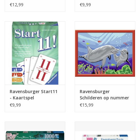
100 stukjes
Legpuzzel - 2x12
€12,99
€9,99
stukjes
Cadeautip / Valentijn
Valentijn
Cadeaubonnen
Toon alle producten
Ravensburger Start11
Ravensburger
- Kaartspel
Schilderen op nummer
Dolfijnen
€9,99
€15,99