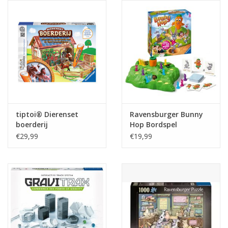
Reizen
Feestartikelen
School
Amusement
tiptoi® Dierenset
Ravensburger Bunny
boerderij
Hop Bordspel
Vitaliteit
€29,99
€19,99
OUTLET
KAARTEN
Horloge