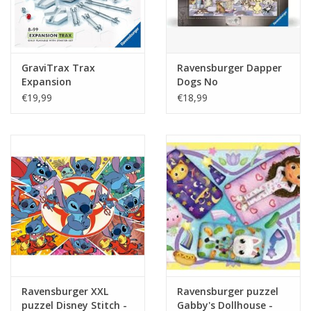
Tafelen
Kalenders
GraviTrax Trax
Ravensburger Dapper
Expansion
Dogs No
€19,99
€18,99
Keuken textiele
Bakken & Braden
Koken
Weckpotten
Schoonmaken
Ravensburger XXL
Ravensburger puzzel
Mepal
puzzel Disney Stitch -
Gabby's Dollhouse -