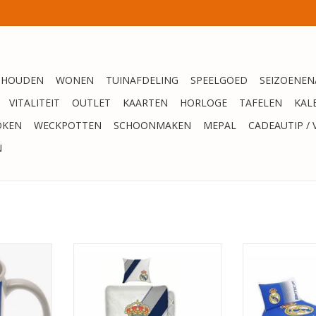
SHOUDEN
WONEN
TUINAFDELING
SPEELGOED
SEIZOENEN
VITALITEIT
OUTLET
KAARTEN
HORLOGE
TAFELEN
KAL
OKEN
WECKPOTTEN
SCHOONMAKEN
MEPAL
CADEAUTIP / 
N
nce 1902
Real Madrid Dekbedovertrek Wit
REAL MADRID 
BLAU