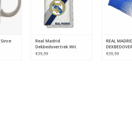
 Since
Real Madrid
REAL MADRI
Dekbedovertrek Wit
DEKBEDOVE
BLAUW/WIT
€39,99
€39,99