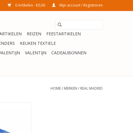
0 Artikelen - €0,00
Mijn account / Registreren
ARTIKELEN
REIZEN
FEESTARTIKELEN
ENDERS
KEUKEN TEXTIELE
VALENTIJN
VALENTIJN
CADEAUBONNEN
HOME
/
MERKEN
/
REAL MADRID
DEKBEDOVERTREK
W/WIT