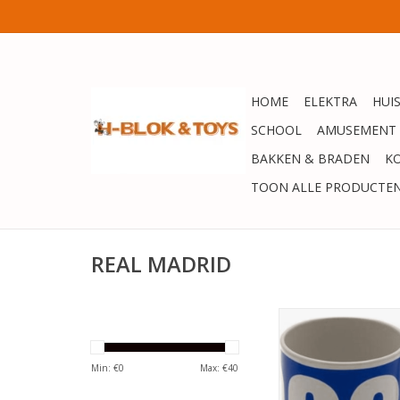
HOME
ELEKTRA
HUI
SCHOOL
AMUSEMENT
BAKKEN & BRADEN
K
TOON ALLE PRODUCTE
REAL MADRID
Real Madrid Mok Si
Min: €
0
Max: €
40