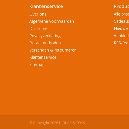
Klantenservice
Produ
Over ons
Alle pro
Algemene voorwaarden
Cadeau
Disclaimer
Nieuwe 
Privacyverklaring
Aanbied
Betaalmethoden
RSS-fee
Verzenden & retourneren
Klantenservice
Sitemap
© Copyright 2026 H-BLOK & TOYS