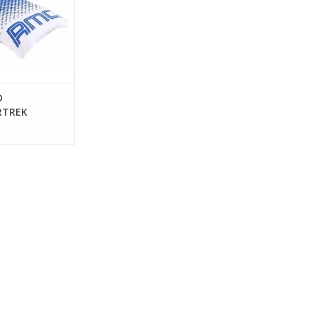
D
RTREK