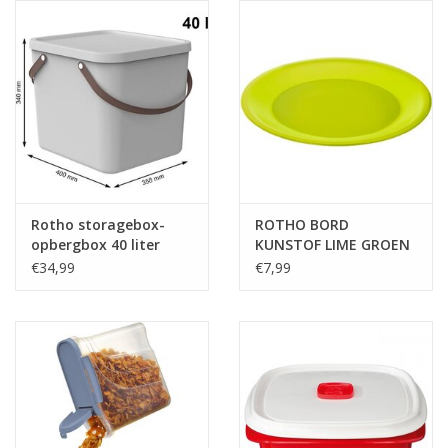
Reizen
Feestartikelen
School
Amusement
Rotho storagebox-
ROTHO BORD
opbergbox 40 liter
KUNSTOF LIME GROEN
26 CM
Vitaliteit
€34,99
€7,99
OUTLET
KAARTEN
Horloge