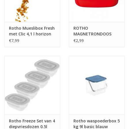
Tafelen
Kalenders
Rotho Mueslibox Fresh
ROTHO
met Clic 4,1 l horizon
MAGNETRONDOOS
blauw, vershouddoos
0.7L.RD/W
€7,99
€2,99
Keuken textiele
Bakken & Braden
Koken
Weckpotten
Schoonmaken
Rotho Freeze Set van 4
Rotho waspoederbox 5
Mepal
diepvriesdozen 0.5l
kg 9l basic blauw