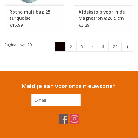
Rotho multibag 25l
Afdekstolp voor in de
turquoise
Magnetron Ø26,5 cm
€16,99
€3,29
Pagina 1 van 20
1
2
3
4
5
20
Meld je aan voor onze nieuwsbrief:
ABONNEER