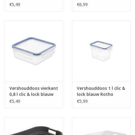
met deksel
€5,49
€6,99
Cadeautip / Valentijn
Valentijn
Cadeaubonnen
Toon alle producten
Vershouddoos vierkant
Vershouddoos 1 l clic &
0,8 l clic & lock blauw
lock blauw Rotho
€5,49
€5,99