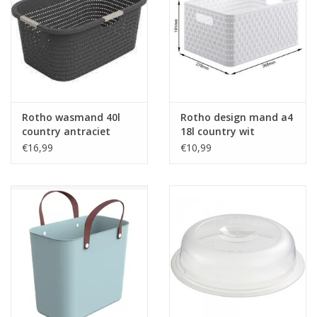
Rotho wasmand 40l
Rotho design mand a4
country antraciet
18l country wit
€16,99
€10,99