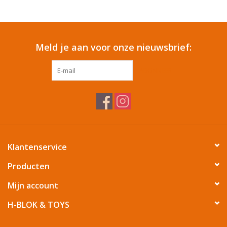
Reizen
Meld je aan voor onze nieuwsbrief:
Feestartikelen
ABONNEER
School
Amusement
Vitaliteit
Klantenservice
OUTLET
Producten
Mijn account
KAARTEN
H-BLOK & TOYS
Horloge