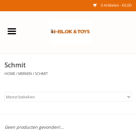
0 Artikelen - €0,00
Home
Elektra
Schmit
Huishouden
HOME
/
MERKEN
/
SCHMIT
Wonen
Tuinafdeling
Speelgoed
Geen producten gevonden!...
Seizoenenartikelen