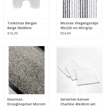
Tafelen
Kalenders
Toiletmat Bergen
Wicotex Vliegengordijn
Beige 50x60cm
90x220 cm Wit/grijs
duo
€16,99
€54,99
Keuken textiele
Bakken & Braden
Koken
Weckpotten
Schoonmaken
Deurmat-
Servetten katoen
Mepal
Droogloopmat Microm
Charline 40x40cm wit