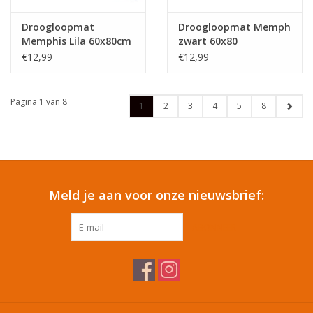
Droogloopmat
Droogloopmat Memph
Memphis Lila 60x80cm
zwart 60x80
€12,99
€12,99
Pagina 1 van 8
1
2
3
4
5
8
Meld je aan voor onze nieuwsbrief:
ABONNEER