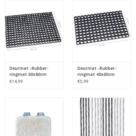
Reizen
Feestartikelen
School
Amusement
Deurmat -Rubber-
Deurmat -Rubber-
ringmat 60x80cm
ringmat 40x60cm
Vitaliteit
€14,99
€5,99
OUTLET
KAARTEN
Horloge