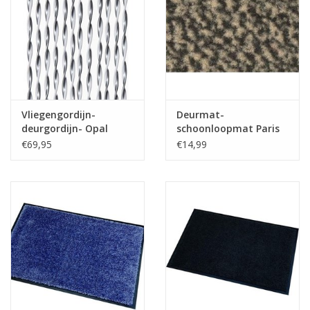
Vliegengordijn-
Deurmat-
deurgordijn- Opal
schoonloopmat Paris
100x240 cm zilver/wit
60x80cm beige zwart
€69,95
€14,99
mix