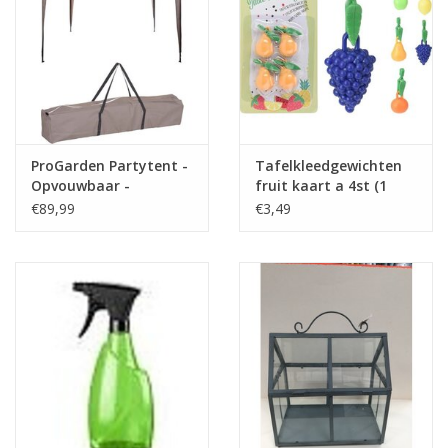
ProGarden Partytent -
Tafelkleedgewichten
Opvouwbaar -
fruit kaart a 4st (1
300xH250 cm - Taupe
stuk) assorti
€89,99
€3,49