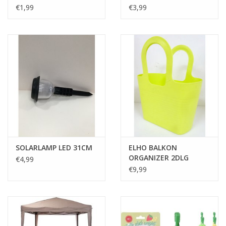
assorti
€1,99
€3,99
Cadeautip / Valentijn
Valentijn
Cadeaubonnen
Toon alle producten
SOLARLAMP LED 31CM
ELHO BALKON
ORGANIZER 2DLG
€4,99
Groen
€9,99