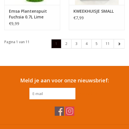
Emsa Plantenspuit
KWEEKHUISJE SMALL
Fuchsia 0.7L Lime
€7,99
Groen/Transparant
€9,99
Pagina 1 van 11
1
2
3
4
5
11
Meld je aan voor onze nieuwsbrief:
ABONNEER