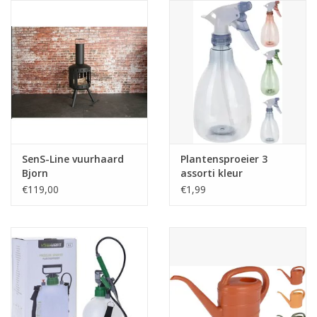
Reizen
Feestartikelen
School
Amusement
SenS-Line vuurhaard
Plantensproeier 3
Bjorn
assorti kleur
Vitaliteit
€119,00
€1,99
OUTLET
KAARTEN
Horloge