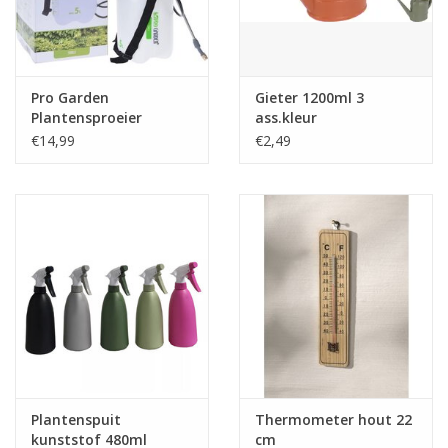
Tafelen
Kalenders
Pro Garden
Gieter 1200ml 3
Plantensproeier
ass.kleur
Drukspuit - 5 Liter -
€14,99
€2,49
Keuken textiele
Inclusief draagriem
Bakken & Braden
Koken
Weckpotten
Schoonmaken
Plantenspuit
Thermometer hout 22
Mepal
kunststof 480ml
cm