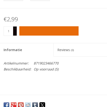
Tafelen
€2,99
Kalenders
+
TOEVOEGEN AAN WINKELWAGEN
-
Keuken textiele
Informatie
Reviews
Bakken & Braden
(0)
Artikelnummer:
8719023466770
Koken
Beschikbaarheid:
Op voorraad
(5)
Weckpotten
Schoonmaken
Mepal