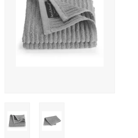
Reizen
Feestartikelen
School
Amusement
Vitaliteit
OUTLET
KAARTEN
Horloge