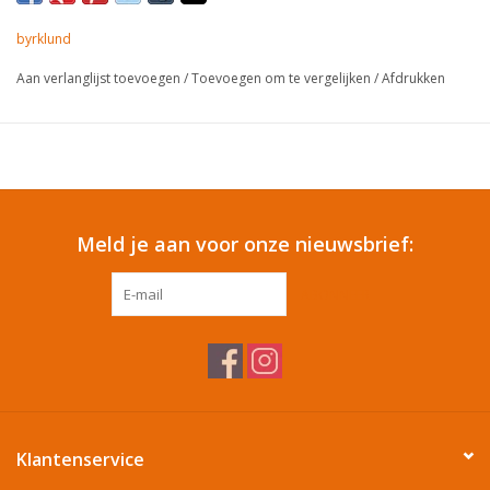
byrklund
Cadeautip / Valentijn
Aan verlanglijst toevoegen
/
Toevoegen om te vergelijken
/
Afdrukken
Valentijn
Cadeaubonnen
Toon alle producten
Meld je aan voor onze nieuwsbrief:
ABONNEER
Klantenservice