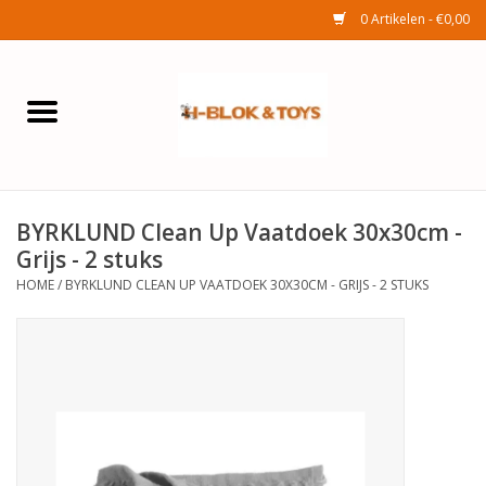
0 Artikelen - €0,00
Home
Elektra
BYRKLUND Clean Up Vaatdoek 30x30cm -
Huishouden
Grijs - 2 stuks
HOME
/
BYRKLUND CLEAN UP VAATDOEK 30X30CM - GRIJS - 2 STUKS
Wonen
Tuinafdeling
Speelgoed
Seizoenenartikelen