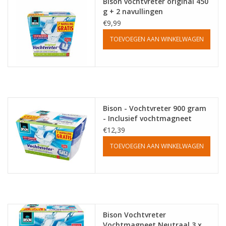
Bison vochtvreter original 450
g + 2 navullingen
Cadeautip / Valentijn
€9,99
TOEVOEGEN AAN WINKELWAGEN
Valentijn
Cadeaubonnen
Toon alle producten
Bison - Vochtvreter 900 gram
- Inclusief vochtmagneet
navulling
€12,39
TOEVOEGEN AAN WINKELWAGEN
Bison Vochtvreter
Vochtmagneet Neutraal 3 x