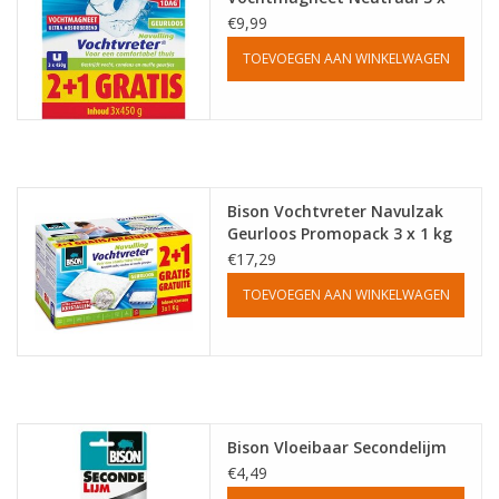
450 gr
€9,99
TOEVOEGEN AAN WINKELWAGEN
Bison Vochtvreter Navulzak
Geurloos Promopack 3 x 1 kg
€17,29
TOEVOEGEN AAN WINKELWAGEN
Bison Vloeibaar Secondelijm
€4,49