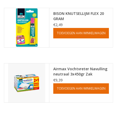
Reizen
BISON KNUTSELLIJM FLEX 20
GRAM
€2,49
Feestartikelen
TOEVOEGEN AAN WINKELWAGEN
School
Amusement
Airmax Vochtvreter Navulling
Vitaliteit
neutraal 3x450gr Zak
€9,39
OUTLET
TOEVOEGEN AAN WINKELWAGEN
KAARTEN
Horloge