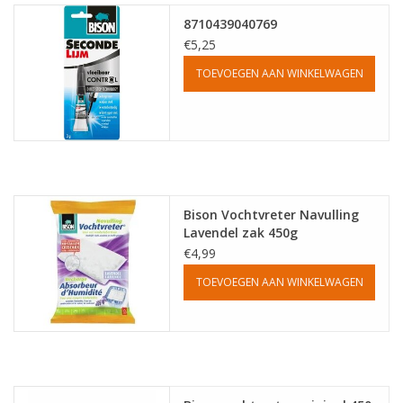
8710439040769
Tafelen
€5,25
TOEVOEGEN AAN WINKELWAGEN
Kalenders
Keuken textiele
Bakken & Braden
Bison Vochtvreter Navulling
Lavendel zak 450g
Koken
€4,99
TOEVOEGEN AAN WINKELWAGEN
Weckpotten
Schoonmaken
Mepal